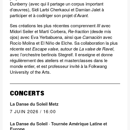
Dunberry (avec qui il partage un corpus important
d’œuvres), Sidi Larbi Cherkaoui et Damian Jalet à
participer et à codiriger son projet d’
Avant.
Ses créations les plus récentes comprennent
III
avec
Midori Seiler et Martí Corbera,
Re-fraction
(desde mis
ojos) avec Eva Yerbabuena, ainsi que
Carnación
avec
Rocío Molina et El Niño de Elche. Sa collaboration la plus
récente est
Escape valse
, autour de
La valse de Ravel
,
avec l’orchestre berlinois Stegreif. Il enseigne et donne
régulièrement des ateliers et masterclasses dans le
monde entier, et est professeur invité à la Folkwang
University of the Arts.
CONCERTS
La Danse du Soleil Metz
7 JUIN 2026 / 16:00
La Danse du Soleil · Tournée Amérique Latine et
Europe