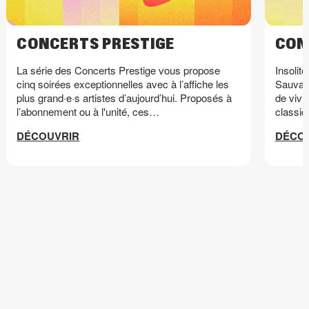
CONCERTS PRESTIGE
CON
La série des Concerts Prestige vous propose
Insolit
cinq soirées exceptionnelles avec à l’affiche les
Sauvag
plus grand·e·s artistes d’aujourd’hui. Proposés à
de vivr
l’abonnement ou à l'unité, ces…
classiq
DÉCOUVRIR
DÉCO