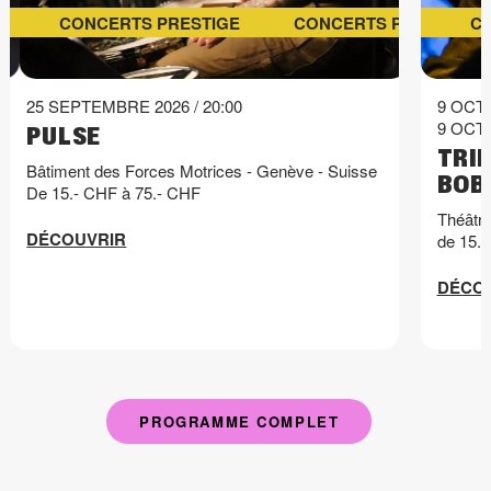
CONCERTS PRESTIGE
CONCERTS PRESTIGE
C
25 SEPTEMBRE 2026 / 20:00
9 OCTO
9 OCTO
PULSE
TRI
Bâtiment des Forces Motrices - Genève - Suisse
BOB
De 15.- CHF à 75.- CHF
Théâtre
DÉCOUVRIR
de 15.
DÉCO
PROGRAMME COMPLET